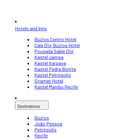
Hotels and Inns
Búzios Centro Hotel
Cala D’or Búzios Hotel
Pousada Sable D’or
Kastel Jampa
Kastel Itaipava
Kastel Pedra Bonita
Kastel Petrópolis
Siramat Hotel
Kastel Manibu Recife
Destinations
Búzios
João Pessoa
Petrópolis
Recife