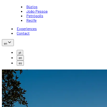
Búzios
João Pessoa
Petrópolis
Recife
Experiences
Contact
en
pt
en
es