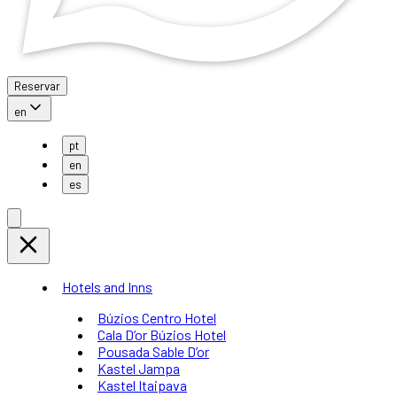
Reservar
en
pt
en
es
Hotels and Inns
Búzios Centro Hotel
Cala D’or Búzios Hotel
Pousada Sable D’or
Kastel Jampa
Kastel Itaipava