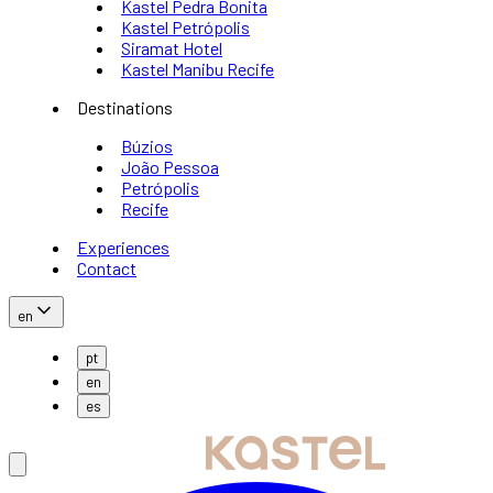
Kastel Pedra Bonita
Kastel Petrópolis
Siramat Hotel
Kastel Manibu Recife
Destinations
Búzios
João Pessoa
Petrópolis
Recife
Experiences
Contact
en
pt
en
es