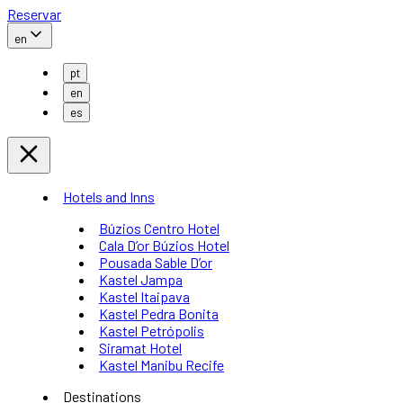
Reservar
en
pt
en
es
Hotels and Inns
Búzios Centro Hotel
Cala D’or Búzios Hotel
Pousada Sable D’or
Kastel Jampa
Kastel Itaipava
Kastel Pedra Bonita
Kastel Petrópolis
Siramat Hotel
Kastel Manibu Recife
Destinations