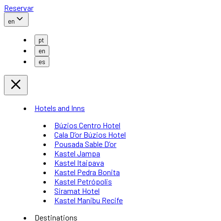
Reservar
en
pt
en
es
Hotels and Inns
Búzios Centro Hotel
Cala D’or Búzios Hotel
Pousada Sable D’or
Kastel Jampa
Kastel Itaipava
Kastel Pedra Bonita
Kastel Petrópolis
Siramat Hotel
Kastel Manibu Recife
Destinations