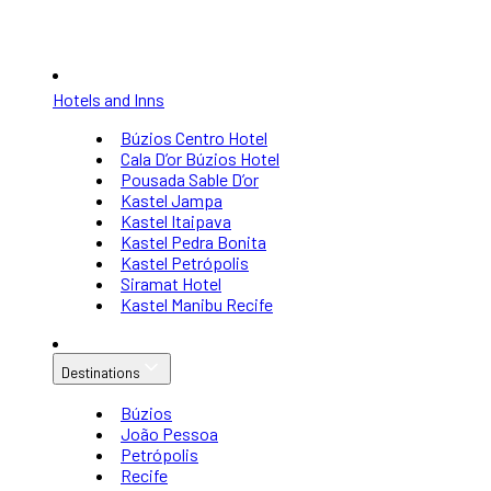
Hotels and Inns
Búzios Centro Hotel
Cala D’or Búzios Hotel
Pousada Sable D’or
Kastel Jampa
Kastel Itaipava
Kastel Pedra Bonita
Kastel Petrópolis
Siramat Hotel
Kastel Manibu Recife
Destinations
Búzios
João Pessoa
Petrópolis
Recife