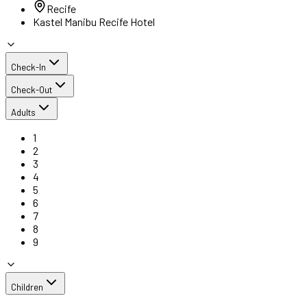
Recife
Kastel Manibu Recife Hotel
Check-In
Check-Out
Adults
1
2
3
4
5
6
7
8
9
Children