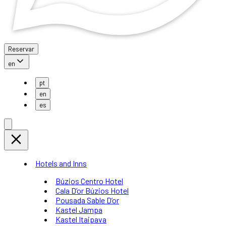
Reservar
en
pt
en
es
Hotels and Inns
Búzios Centro Hotel
Cala D’or Búzios Hotel
Pousada Sable D’or
Kastel Jampa
Kastel Itaipava