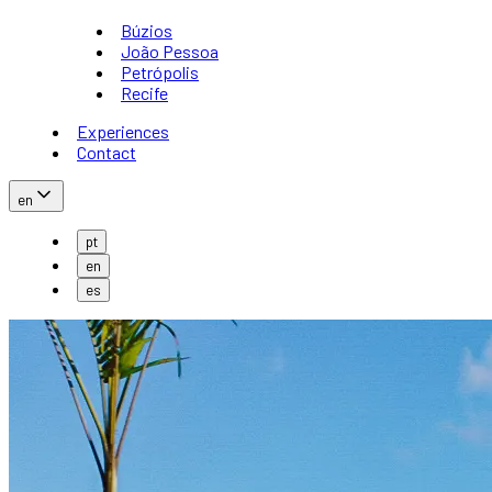
Búzios
João Pessoa
Petrópolis
Recife
Experiences
Contact
en
pt
en
es